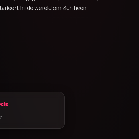
rieert hij de wereld om zich heen.
rds
rd