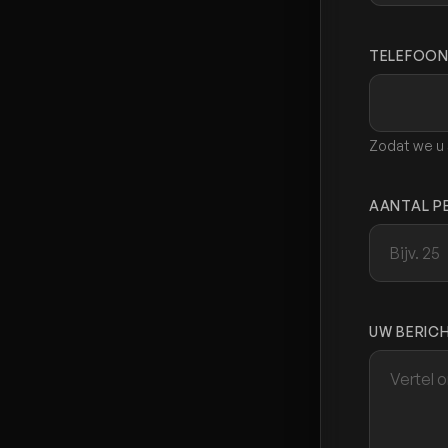
TELEFOO
Zodat we u 
AANTAL P
UW BERIC