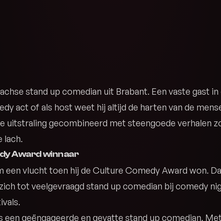
achse stand up comedian uit Brabant. Een vaste gast i
dy act of als host weet hij altijd de harten van de mens
e uitstraling gecombineerd met steengoede verhalen zo
 lach.
dy Award winnaar
am een vlucht toen hij de Culture Comedy Award won. D
 zich tot veelgevraagd stand up comedian bij comedy nig
ivals.
is een geëngageerde en gevatte stand up comedian. Me