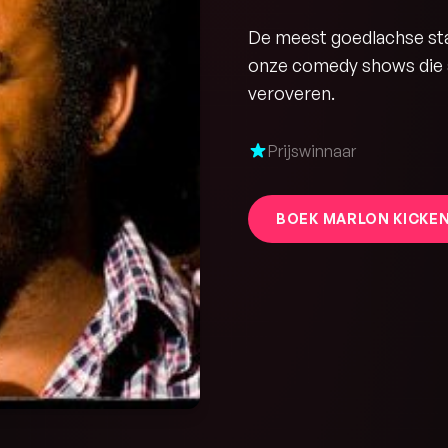
De meest goedlachse sta
onze comedy shows die a
veroveren.
Prijswinnaar
BOEK MARLON KICKE