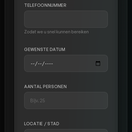
TELEFOONNUMMER
Zodat we u snel kunnen bereiken
GEWENSTE DATUM
AANTAL PERSONEN
LOCATIE / STAD