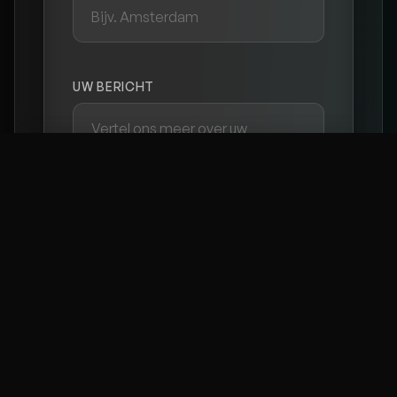
UW BERICHT
BEVEILIGINGSVRAAG: WAT IS 1 + 2? *
VERSTUUR AANVRAAG
* Verplichte velden. We nemen binnen 24